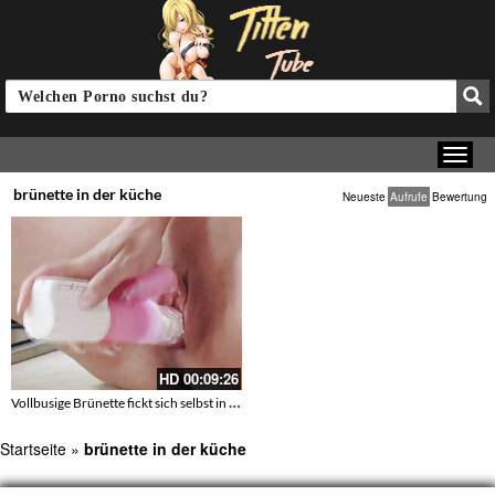
brünette in der küche
Neueste
Aufrufe
Bewertung
HD
00:09:26
Vollbusige Brünette fickt sich selbst in der Küche
Startseite
»
brünette in der küche