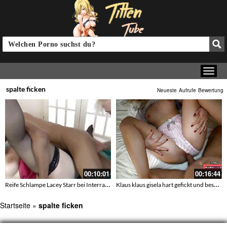
spalte ficken
Neueste
Aufrufe
Bewertung
00:10:01
00:16:44
Reife Schlampe Lacey Starr bei Interracial Fick mit Freunden
Klaus klaus gisela hart gefickt und besamt
Startseite
»
spalte ficken