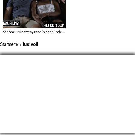
HD
00:15:01
Schöne Brünette syanne in der hündchenstellung gefickt
Startseite
»
lustvoll