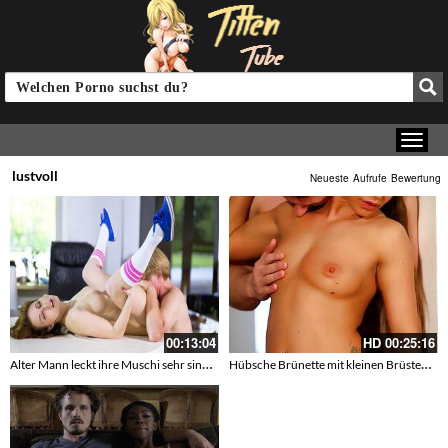
lustvoll
Neueste
Aufrufe
Bewertung
00:13:04
HD
00:25:16
Alter Mann leckt ihre Muschi sehr sinnlich
Hübsche Brünette mit kleinen Brüsten bläst und fickt