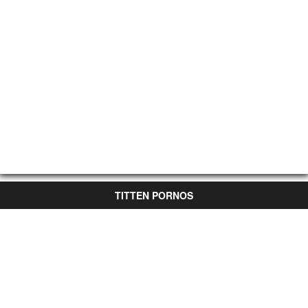
TITTEN PORNOS