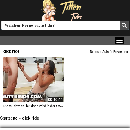
dick ride
Neueste
Aufrufe
Bewertung
00:10:41
Die feuchte callie Olson wird in der Öffentlichkeit genagelt
Startseite
»
dick ride