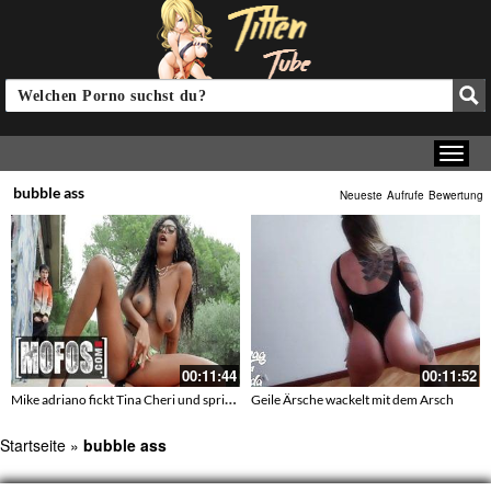
bubble ass
Neueste
Aufrufe
Bewertung
00:11:44
00:11:52
Mike adriano fickt Tina Cheri und spritzt ab
Geile Ärsche wackelt mit dem Arsch
Startseite
»
bubble ass